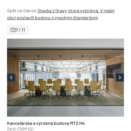
Späť na článok
Stavba z Oravy, ktorá vyčnieva. V malej
obci postavili budovu s vysokým štandardom
7 / 11
Kancelárska a výrobná budova MTS H4
Zdroj: FORM A21