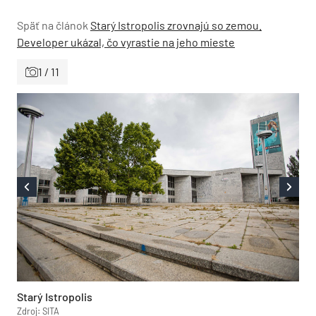
Späť na článok
Starý Istropolis zrovnajú so zemou.
Developer ukázal, čo vyrastie na jeho mieste
1 / 11
Starý Istropolis
Zdroj: SITA