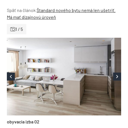
Späť na článok
Štandard nového bytu nemá len ušetriť.
Má mať dizajnovú úroveň
1 / 5
obyvacia izba 02