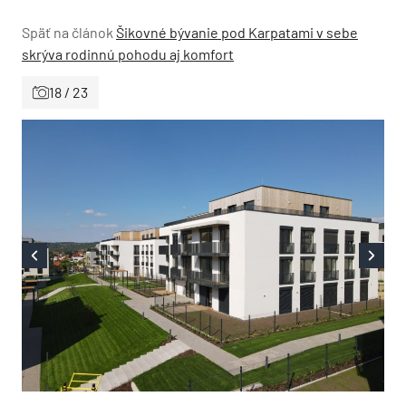
Späť na článok
Šikovné bývanie pod Karpatami v sebe
skrýva rodinnú pohodu aj komfort
18 / 23