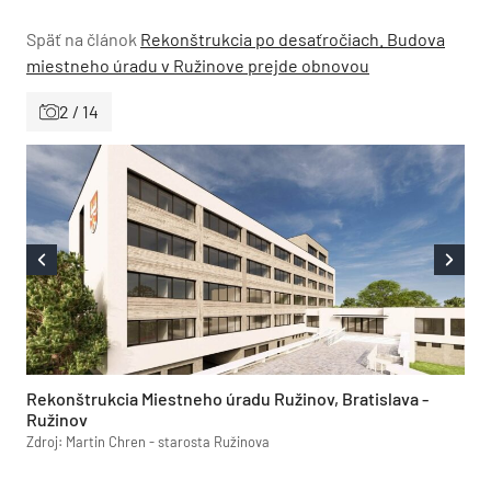
Späť na článok
Rekonštrukcia po desaťročiach. Budova
miestneho úradu v Ružinove prejde obnovou
2 / 14
Rekonštrukcia Miestneho úradu Ružinov, Bratislava -
Ružinov
Zdroj: Martin Chren - starosta Ružinova