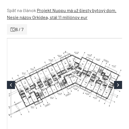
Späť na článok
Projekt Nuppu má už šiesty bytový dom.
Nesie názov Orkidea, stál 11 miliónov eur
6 / 7