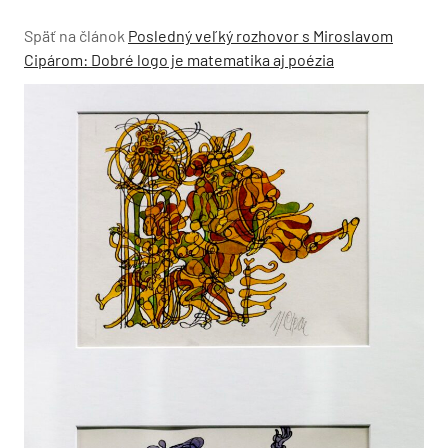
Späť na článok
Posledný veľký rozhovor s Miroslavom
Cipárom: Dobré logo je matematika aj poézia