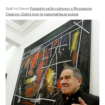
Späť na článok
Posledný veľký rozhovor s Miroslavom
Cipárom: Dobré logo je matematika aj poézia