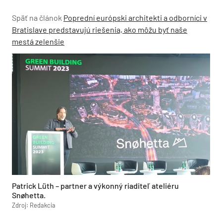
Späť na článok
Poprední európski architekti a odborníci v
Bratislave predstavujú riešenia, ako môžu byť naše
mestá zelenšie
Patrick Lüth – partner a výkonný riaditeľ ateliéru
Snøhetta.
Zdroj: Redakcia