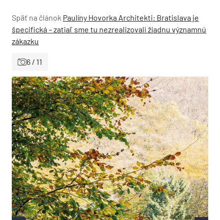
Späť na článok
Paulíny Hovorka Architekti: Bratislava je
špecifická – zatiaľ sme tu nezrealizovali žiadnu významnú
zákazku
6 / 11