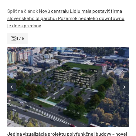
Späť na článok
Novú centrálu Lidlu mala postaviť firma
slovenského oligarchu: Pozemok neďaleko downtownu
je dnes predaný
1 / 8
Jediná vizualizácia projektu polyfunkčnej budovy – novej