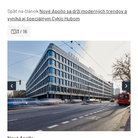
Späť na článok
Nové Apollo sa drží moderných trendov a
vyniká aj špeciálnym Cyklo Hubom
3 / 16
Nové Apollo