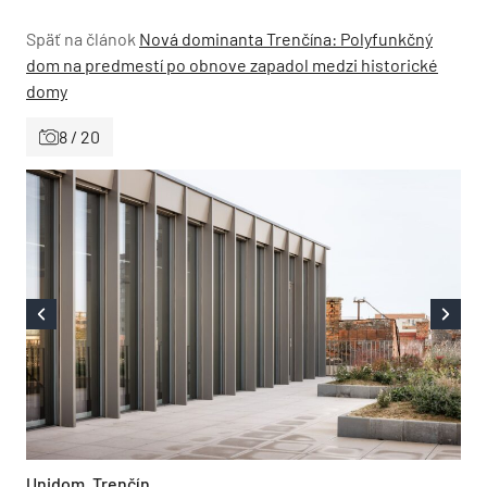
Späť na článok
Nová dominanta Trenčína: Polyfunkčný
dom na predmestí po obnove zapadol medzi historické
domy
8 / 20
Unidom, Trenčín