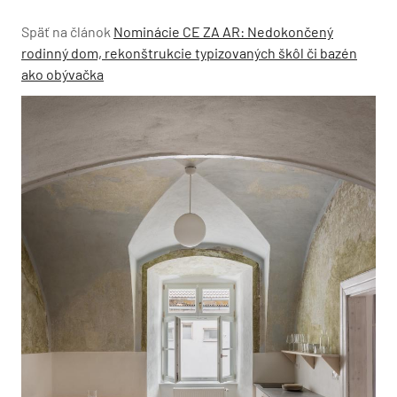
Späť na článok
Nominácie CE ZA AR: Nedokončený
rodinný dom, rekonštrukcie typizovaných škôl či bazén
ako obývačka