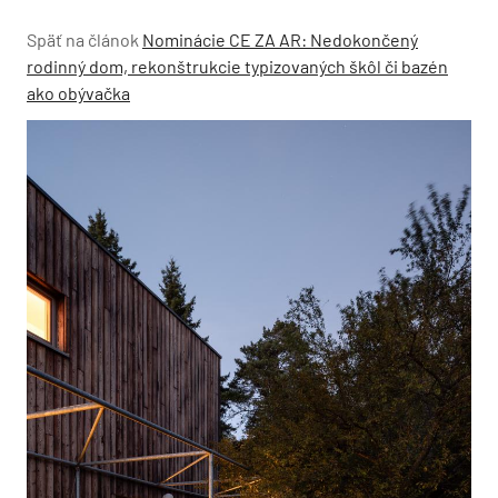
Späť na článok
Nominácie CE ZA AR: Nedokončený
rodinný dom, rekonštrukcie typizovaných škôl či bazén
ako obývačka