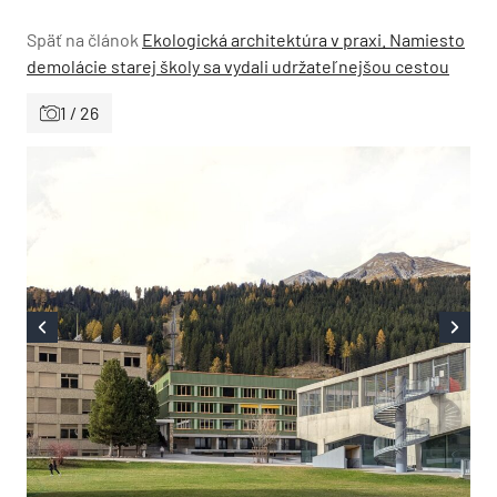
Späť na článok
Ekologická architektúra v praxi. Namiesto
demolácie starej školy sa vydali udržateľnejšou cestou
1 / 26