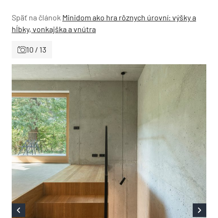
Späť na článok
Minidom ako hra rôznych úrovní: výšky a
hĺbky, vonkajška a vnútra
10 / 13