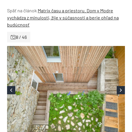
Späť na článok
Matrix času a priestoru. Dom v Modre
vychádza z minulosti, žije v súčasnosti a berie ohľad na
budúcnosť
8 / 46