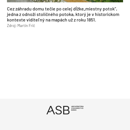
Cez záhradu domu tečie po celej dĺžke„miestny potok“,
jedna z odnoží stoličného potoka, ktorý je v historickom
kontexte viditeľný na mapách už z roku 1851.
Zdroj: Martin Frič