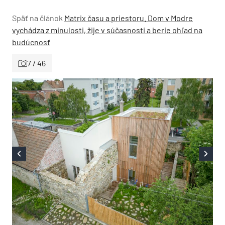
Späť na článok
Matrix času a priestoru. Dom v Modre
vychádza z minulosti, žije v súčasnosti a berie ohľad na
budúcnosť
7 / 46