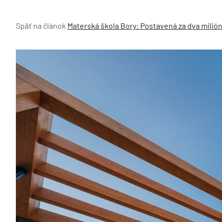
Späť na článok
Materská škola Bory: Postavená za dva milió