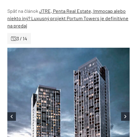
Späť na článok
JTRE, Penta Real Estate, Immocap alebo
niekto iný? Luxusný projekt Portum Towers je definitívne
na predaj
3 / 14