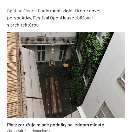
Späť na článok
Ľudia mohli vidieť Brno z novej
perspektívy. Festival OpenHouse zbližoval
s architektúrou
Platz združuje mladé podniky na jednom mieste
Zdroj: Adriána Henčeková