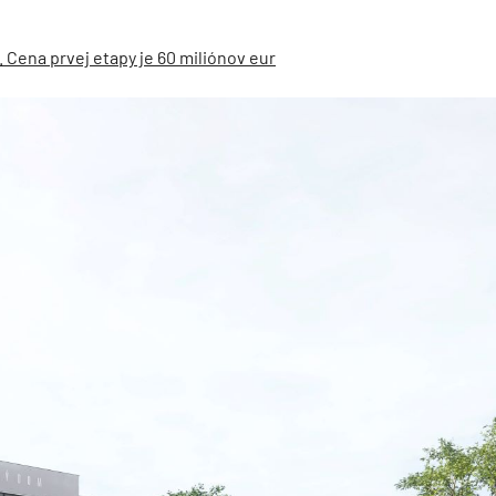
Cena prvej etapy je 60 miliónov eur