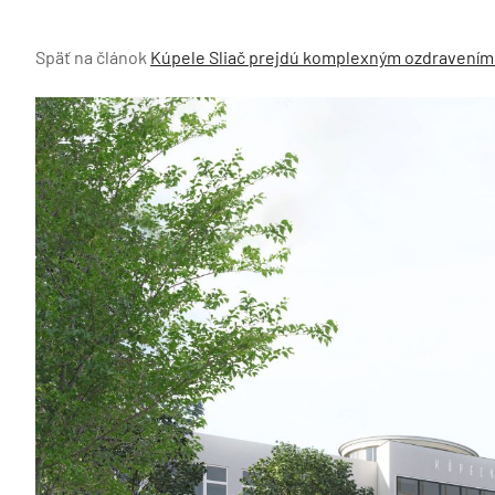
Späť na článok
Kúpele Sliač prejdú komplexným ozdravením. 