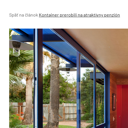
Späť na článok
Kontajner prerobili na atraktívny penzión