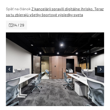
Späť na článok
Z kancelárií spravili digitálne ihrisko. Teraz
sa tu zbierajú všetky športové výsledky sveta
14 / 29