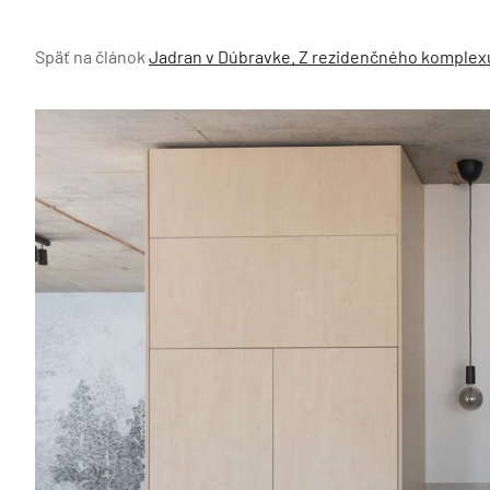
Späť na článok
Jadran v Dúbravke. Z rezidenčného komplexu