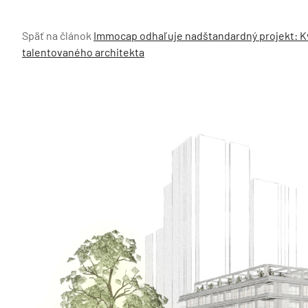
Späť na článok
Immocap odhaľuje nadštandardný projekt: Kva
talentovaného architekta