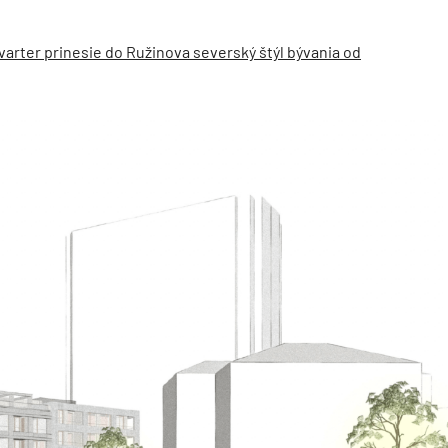
rter prinesie do Ružinova severský štýl bývania od