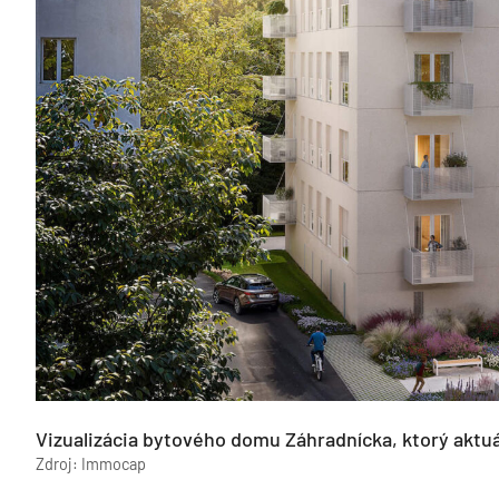
Vizualizácia bytového domu Záhradnícka, ktorý aktu
Zdroj: Immocap