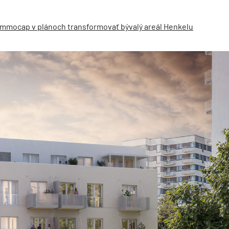
Immocap v plánoch transformovať bývalý areál Henkelu