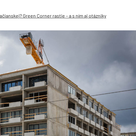
čianskej? Green Corner rastie – a s ním aj otázniky