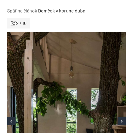
Späť na článok
Domček v korune duba
2 / 16