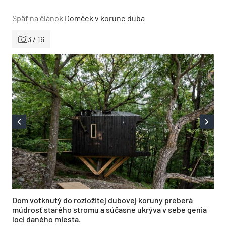
Späť na článok
Domček v korune duba
3 / 16
Dom votknutý do rozložitej dubovej koruny preberá
múdrosť starého stromu a súčasne ukrýva v sebe genia
loci daného miesta.