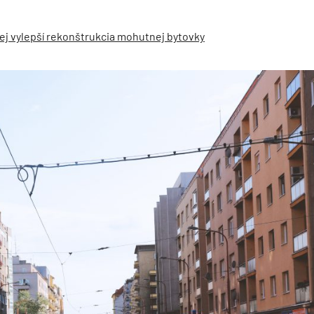
žnej vylepší rekonštrukcia mohutnej bytovky