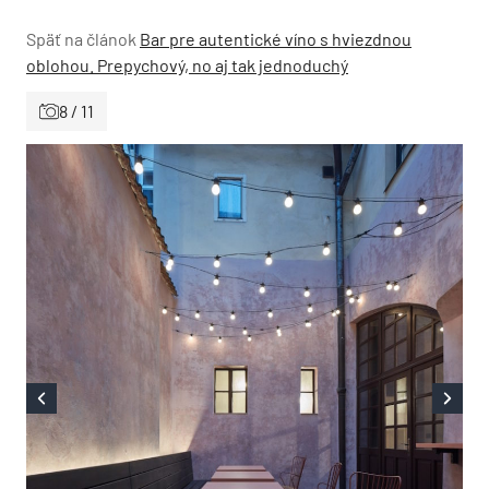
Späť na článok
Bar pre autentické víno s hviezdnou
oblohou. Prepychový, no aj tak jednoduchý
8 / 11