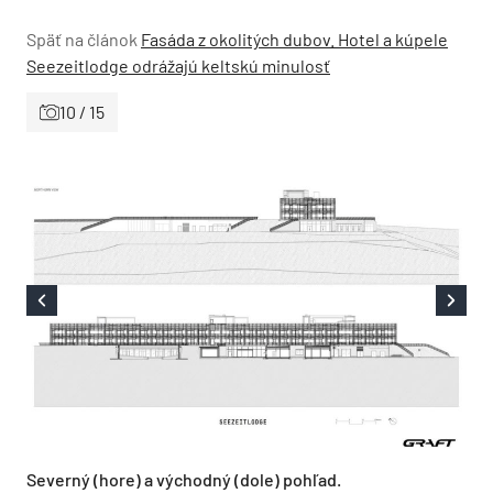
Späť na článok
Fasáda z okolitých dubov. Hotel a kúpele
Seezeitlodge odrážajú keltskú minulosť
10 / 15
Severný (hore) a východný (dole) pohľad.