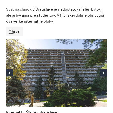
Späť na článok
V Bratislave je nedostatok nielen bytov,
ale aj bývania pre študentov. V Mlynskej doline obnovujú
dva veľké internátne bloky
1 / 6
Internát Ľ., Štúra v Bratislave