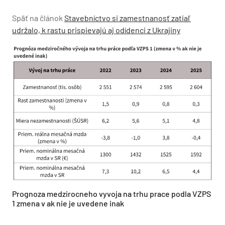
Späť na článok
Stavebníctvo si zamestnanosť zatiaľ
udržalo, k rastu prispievajú aj odídenci z Ukrajiny
Prognoza medzirocneho vyvoja na trhu prace podla VZPS
1 zmena v ak nie je uvedene inak