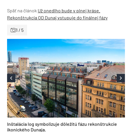
Späť na článok
Už onedlho bude v plnej kráse.
Rekonštrukcia OD Dunaj vstupuje do finálnej fázy
1 / 5
Inštalácia log symbolizuje dôležitú fázu rekonštrukcie
ikonického Dunaja.