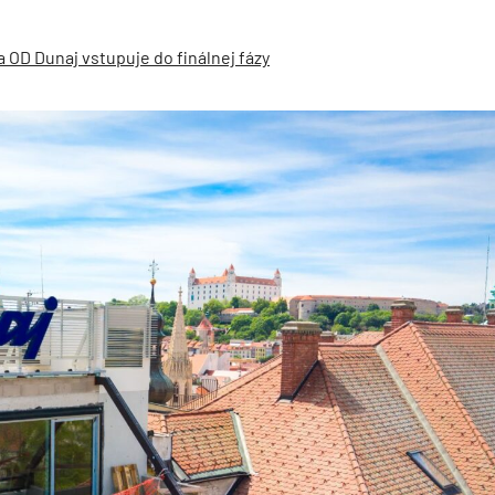
 OD Dunaj vstupuje do finálnej fázy