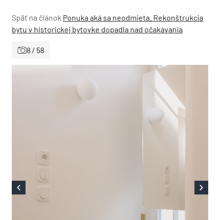
Späť na článok
Ponuka aká sa neodmieta. Rekonštrukcia
bytu v historickej bytovke dopadla nad očakávania
8 / 58