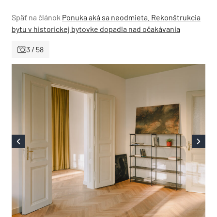
Späť na článok
Ponuka aká sa neodmieta. Rekonštrukcia
bytu v historickej bytovke dopadla nad očakávania
3 / 58