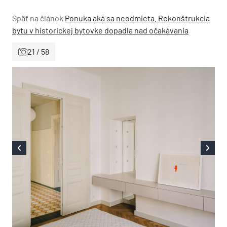
Späť na článok
Ponuka aká sa neodmieta. Rekonštrukcia
bytu v historickej bytovke dopadla nad očakávania
21 / 58