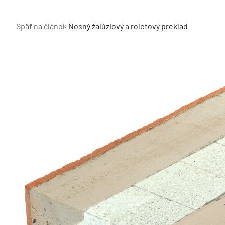
Späť na článok
Nosný žalúziový a roletový preklad