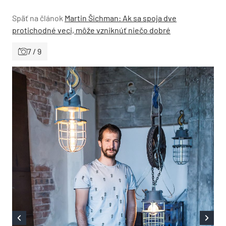
Späť na článok
Martin Šichman: Ak sa spoja dve
protichodné veci, môže vzniknúť niečo dobré
7 / 9