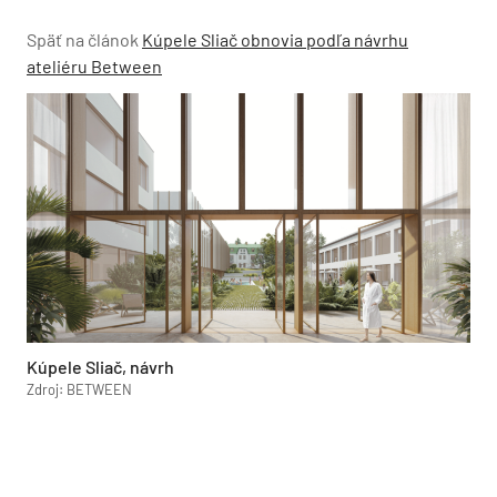
Späť na článok
Kúpele Sliač obnovia podľa návrhu
ateliéru Between
Kúpele Sliač, návrh
Zdroj: BETWEEN