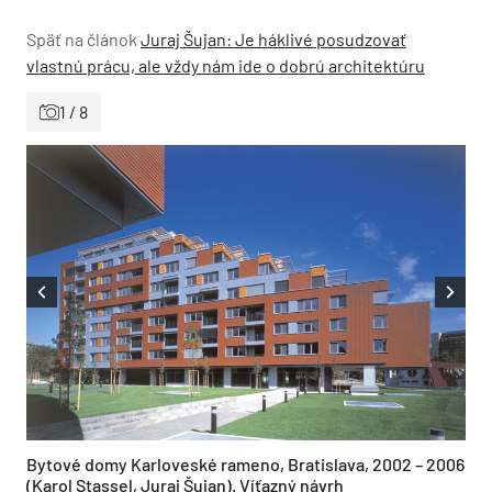
Späť na článok
Juraj Šujan: Je háklivé posudzovať
vlastnú prácu, ale vždy nám ide o dobrú architektúru
1 / 8
Bytové domy Karloveské rameno, Bratislava, 2002 – 2006
(Karol Stassel, Juraj Šujan). Víťazný návrh