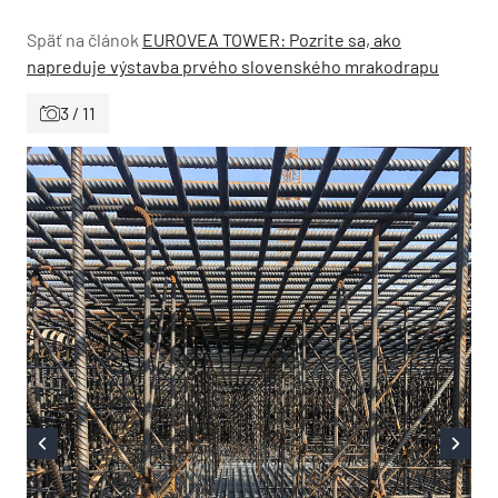
Späť na článok
EUROVEA TOWER: Pozrite sa, ako
napreduje výstavba prvého slovenského mrakodrapu
3 / 11