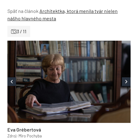
Späť na článok
Architektka, ktorá menila tvár nielen
nášho hlavného mesta
3 / 11
Eva Grébertová
Zdroj: Miro Pochyba