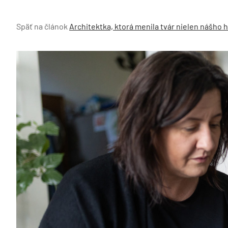
Späť na článok
Architektka, ktorá menila tvár nielen nášho