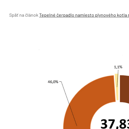
Späť na článok
Tepelné čerpadlo namiesto plynového kotla ne