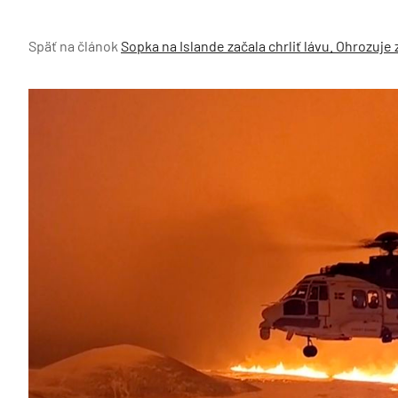
Späť na článok
Sopka na Islande začala chrliť lávu. Ohrozuj