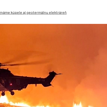
e známe kúpele aj geotermálnu elektráreň